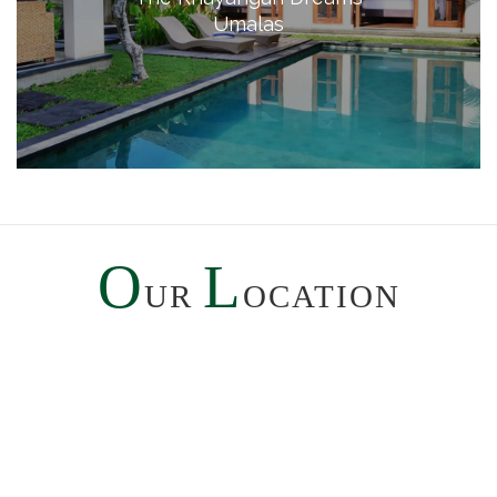
Umalas
O
L
UR
OCATION